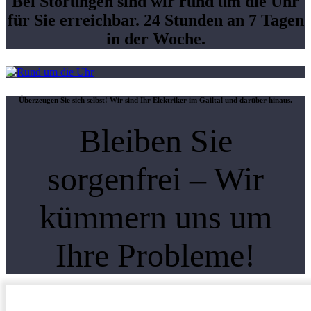
Bei Störungen sind wir rund um die Uhr
für Sie erreichbar. 24 Stunden an 7 Tagen
in der Woche.
Überzeugen Sie sich selbst! Wir sind Ihr Elektriker im Gailtal und darüber hinaus.
Bleiben Sie
sorgenfrei – Wir
kümmern uns um
Ihre Probleme!