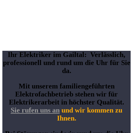
Ihr Elektriker im Gailtal: Verlässlich,
professionell und rund um die Uhr für Sie
da.
Mit unserem familiengeführten
Elektrofachbetrieb stehen wir für
Elektrikerarbeit in höchster Qualität.
Sie rufen uns an
und wir kommen zu
Ihnen.